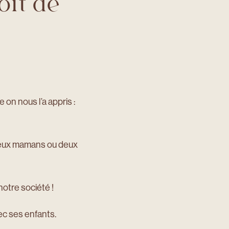
oit de
 on nous l’a appris :
 deux mamans ou deux
notre société !
vec ses enfants.